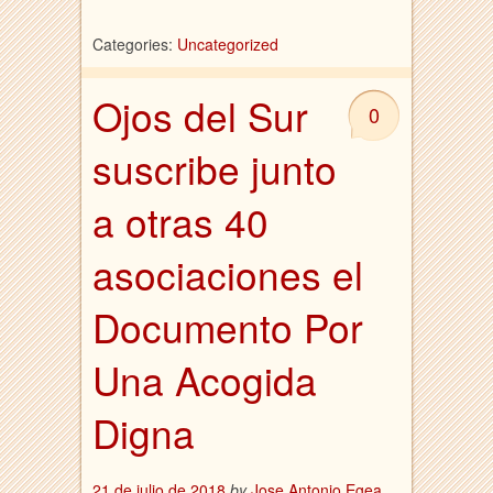
Categories:
Uncategorized
Ojos del Sur
0
suscribe junto
a otras 40
asociaciones el
Documento Por
Una Acogida
Digna
21 de julio de 2018
by
Jose Antonio Egea