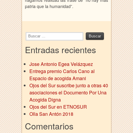
hagamos realidad las frase de “no hay más
patria que la humanidad”.
a
t
h
i
g
Entradas recientes
h
q
u
Jose Antonio Egea Velázquez
a
Entrega premio Carlos Cano al
l
Espacio de acogida Amani
i
Ojos del Sur suscribe junto a otras 40
t
y
asociaciones el Documento Por Una
r
Acogida Digna
e
Ojos del Sur en ETNOSUR
p
Olla San Antón 2018
l
Comentarios
i
c