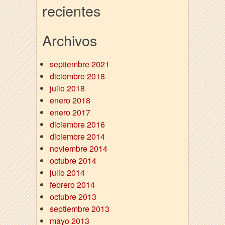
a
recientes
w
a
Archivos
t
c
h
septiembre 2021
e
diciembre 2018
s
julio 2018
u
n
enero 2018
d
enero 2017
e
diciembre 2016
r
diciembre 2014
7
noviembre 2014
5
octubre 2014
d
julio 2014
o
l
febrero 2014
l
octubre 2013
a
septiembre 2013
r
mayo 2013