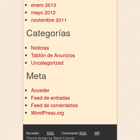
a
enero 2013
t
mayo 2012
r
noviembre 2011
e
p
Categorías
l
i
c
Noticias
a
Tablón de Anuncios
w
Uncategorized
a
Meta
t
c
h
Acceder
e
Feed de entradas
s
Feed de comentarios
s
i
WordPress.org
t
richard mille replica
rolex kopia
replica de relojes
luxurywatch.io
e
s
Acceder
,
RSS
,
Comments
RSS
,
WP
,
w
Theme design by Blank Canvas