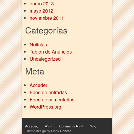
enero 2013
mayo 2012
noviembre 2011
Categorías
Noticias
Tablón de Anuncios
Uncategorized
Meta
Acceder
Feed de entradas
Feed de comentarios
WordPress.org
richard mille replica
rolex kopia
replica de relojes
luxurywatch.io
Acceder
,
RSS
,
Comments
RSS
,
WP
,
Theme design by Blank Canvas