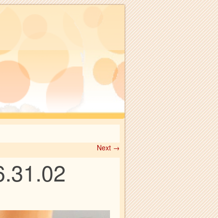
Next →
6.31.02