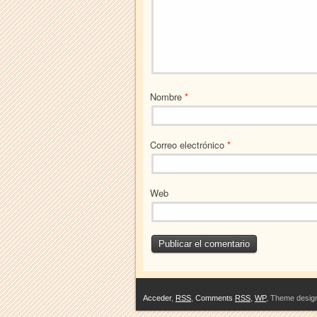
Nombre
*
Correo electrónico
*
Web
Acceder
,
RSS
,
Comments
RSS
,
WP
,
Theme desig